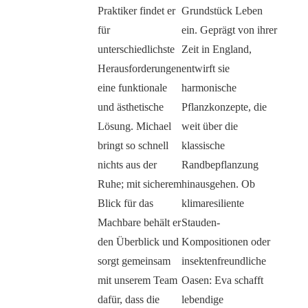
Praktiker findet er
Grundstück Leben
für
ein. Geprägt von ihrer
unterschiedlichste
Zeit in England,
Herausforderungen
entwirft sie
eine funktionale
harmonische
und ästhetische
Pflanzkonzepte, die
Lösung. Michael
weit über die
bringt so schnell
klassische
nichts aus der
Randbepflanzung
Ruhe; mit sicherem
hinausgehen. Ob
Blick für das
klimaresiliente
Machbare behält er
Stauden-
den Überblick und
Kompositionen oder
sorgt gemeinsam
insektenfreundliche
mit unserem Team
Oasen: Eva schafft
dafür, dass die
lebendige