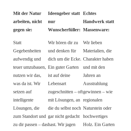
Mit der Natur
Ideengeber statt
Echtes
arbeiten, nicht
nur
Handwerk statt
gegen sie:
Wunscherfüller:
Massenware:
Statt
Wir hören dir zu
Wir lieben
Gegebenheiten
und denken für
Materialien, die
aufwendig und
dich um die Ecke.
Charakter haben
teuer umzubauen,
Ein guter Garten
und mit den
nutzen wir das,
ist auf deine
Jahren an
was da ist. Wir
Lebensart
Ausstrahlung
setzen auf
zugeschnitten – oft
gewinnen – wie
intelligente
mit Lösungen, an
regionalen
Lösungen, die
die du selbst noch
Naturstein oder
zum Standort und
gar nicht gedacht
hochwertiges
zu dir passen – das
hast. Wir jagen
Holz. Ein Garten