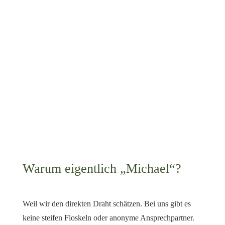
Forchheim, Erlangen und Umgebung genau diese Orte –
mit Leidenschaft, Fachwissen und einem Blick für das
Ganze.
Warum eigentlich „Michael“?
Weil wir den direkten Draht schätzen. Bei uns gibt es
keine steifen Floskeln oder anonyme Ansprechpartner.